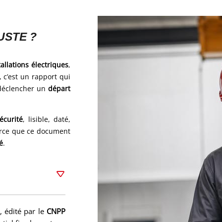
USTE ?
tallations électriques
,
, c’est un rapport qui
t déclencher un
départ
écurité
, lisible, daté,
parce que ce document
é
.
, édité par le
CNPP