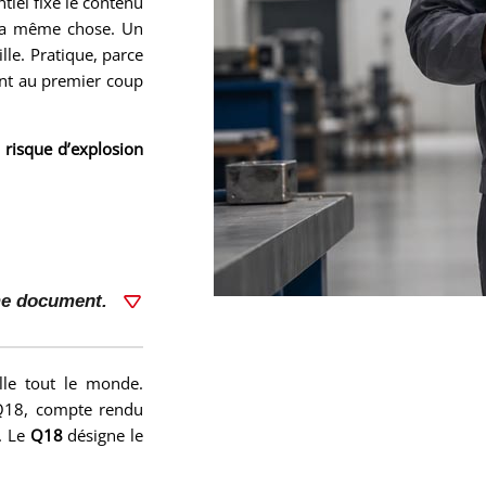
tiel fixe le contenu
 la même chose. Un
lle. Pratique, parce
ent au premier coup
e
risque d’explosion
ême document.
lle tout le monde.
t Q18, compte rendu
. Le
Q18
désigne le