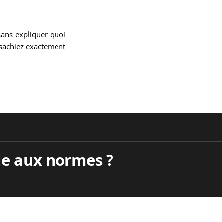
ans expliquer quoi
s sachiez exactement
le aux normes ?