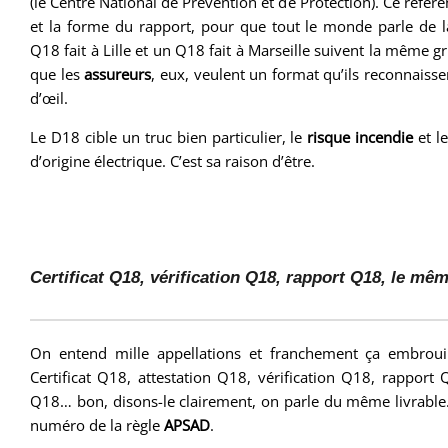
(le Centre National de Prévention et de Protection). Ce référen
et la forme du rapport, pour que tout le monde parle de
Q18 fait à Lille et un Q18 fait à Marseille suivent la même gri
que les
assureurs
, eux, veulent un format qu’ils reconnaiss
d’œil.
Le D18 cible un truc bien particulier, le
risque incendie
et l
d’origine électrique. C’est sa raison d’être.
Certificat Q18, vérification Q18, rapport Q18, le m
On entend mille appellations et franchement ça embroui
Certificat Q18, attestation Q18, vérification Q18, rappor
Q18… bon, disons-le clairement, on parle du même livrable
numéro de la règle
APSAD
.