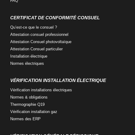
FAQ
f
t
l
a
w
i
c
i
n
CERTIFICAT DE CONFORMITÉ CONSUEL
e
t
k
Qu’est-ce que
le consuel ?
b
t
e
o
e
d
Attestation consuel
professionnel
o
r
i
Attestation Consuel
photovoltaïque
k
n
Attestation Consuel
particulier
Installation
électrique
Normes
électriques
VÉRIFICATION INSTALLATION ÉLECTRIQUE
Vérification installations
électriques
Normes
& obligations
Thermographie
Q19
Vérification
installation gaz
Normes
des ERP