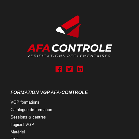
A
A
A
f
f
f
a
a
a
g
g
g
FORMATION VGP AFA-CONTROLE
r
r
r
o
o
o
VGP
formations
u
u
u
Catalogue
de formation
p
p
p
Sessions &
centres
R
R
R
Logiciel
VGP
S
S
S
Matériel
-
-
-