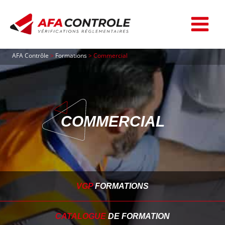
Aller
au
contenu
AFA Contrôle
>
Formations
>
Commercial
COMMERCIAL
VGP
FORMATIONS
CATALOGUE
DE FORMATION