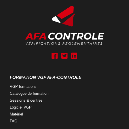
A
A
A
f
f
f
a
a
a
g
g
g
FORMATION VGP AFA-CONTROLE
r
r
r
o
o
o
VGP
formations
u
u
u
Catalogue
de formation
p
p
p
Sessions &
centres
R
R
R
Logiciel
VGP
S
S
S
Matériel
-
-
-
FAQ
f
t
l