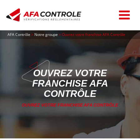
Aller
au
contenu
AFA Contrôle
>
Notre groupe
>
Ouvrez votre franchise AFA Contrôle
OUVREZ VOTRE
FRANCHISE AFA
CONTRÔLE
OUVREZ VOTRE FRANCHISE AFA CONTRÔLE