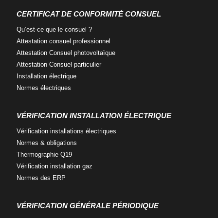
a
w
i
c
i
n
CERTIFICAT DE CONFORMITÉ CONSUEL
e
t
k
Qu’est-ce que
le consuel ?
b
t
e
o
e
d
Attestation consuel
professionnel
o
r
i
Attestation Consuel
photovoltaïque
k
n
Attestation Consuel
particulier
Installation
électrique
Normes
électriques
VÉRIFICATION INSTALLATION ÉLECTRIQUE
Vérification installations
électriques
Normes
& obligations
Thermographie
Q19
Vérification
installation gaz
Normes
des ERP
VÉRIFICATION GÉNÉRALE PÉRIODIQUE