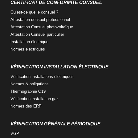
c
i
n
CERTIFICAT DE CONFORMITÉ CONSUEL
e
t
k
Qu’est-ce que
le consuel ?
b
t
e
o
e
d
Attestation consuel
professionnel
o
r
i
Attestation Consuel
photovoltaïque
k
n
Attestation Consuel
particulier
Installation
électrique
Normes
électriques
VÉRIFICATION INSTALLATION ÉLECTRIQUE
Vérification installations
électriques
Normes
& obligations
Thermographie
Q19
Vérification
installation gaz
Normes
des ERP
VÉRIFICATION GÉNÉRALE PÉRIODIQUE
VGP