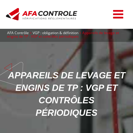
Aller
au
contenu
AFA Contrôle
>
VGP : obligation & définition
>
Appareils de levage et
engins de TP : VGP et contrôles périodiques
APPAREILS DE LEVAGE ET
ENGINS DE TP : VGP ET
CONTRÔLES
PÉRIODIQUES