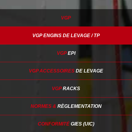
VGP
VGP ENGINS
DE LEVAGE / TP
VGP
EPI
VGP ACCESSOIRES
DE LEVAGE
VGP
RACKS
NORMES &
RÈGLEMENTATION
CONFORMITÉ
GIES (UIC)