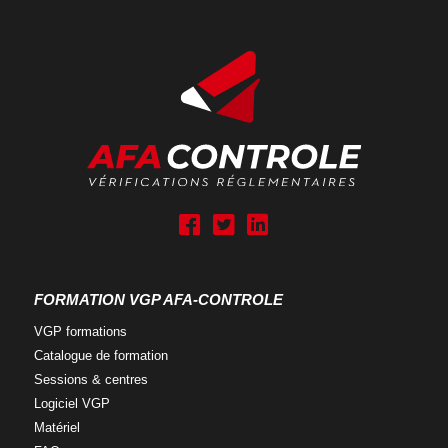
A
A
A
f
f
f
a
a
a
g
g
g
FORMATION VGP AFA-CONTROLE
r
r
r
o
o
o
VGP
formations
u
u
u
Catalogue
de formation
p
p
p
Sessions &
centres
R
R
R
Logiciel
VGP
S
S
S
Matériel
-
-
-