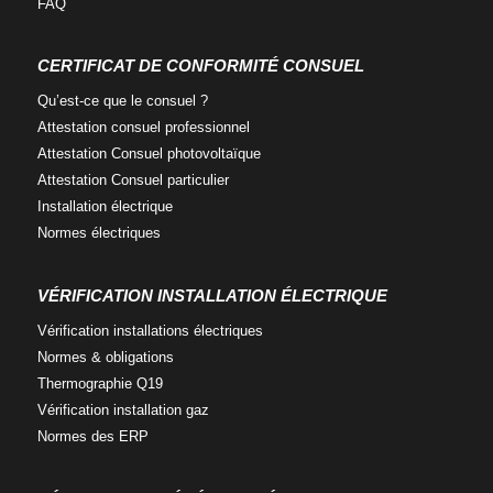
FAQ
f
t
l
a
w
i
c
i
n
CERTIFICAT DE CONFORMITÉ CONSUEL
e
t
k
Qu’est-ce que
le consuel ?
b
t
e
o
e
d
Attestation consuel
professionnel
o
r
i
Attestation Consuel
photovoltaïque
k
n
Attestation Consuel
particulier
Installation
électrique
Normes
électriques
VÉRIFICATION INSTALLATION ÉLECTRIQUE
Vérification installations
électriques
Normes
& obligations
Thermographie
Q19
Vérification
installation gaz
Normes
des ERP