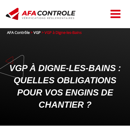
Aller
au
contenu
AFA Contrôle
>
VGP
>
VGP à Digne-les-Bains
VGP À DIGNE-LES-BAINS :
QUELLES OBLIGATIONS
POUR VOS ENGINS DE
CHANTIER ?