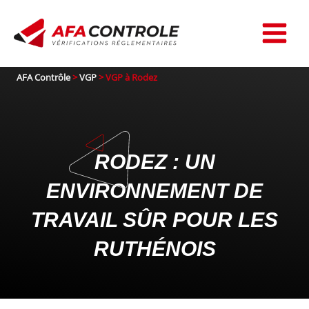
Aller
au
contenu
AFA Contrôle
>
VGP
>
VGP à Rodez
RODEZ : UN
ENVIRONNEMENT DE
TRAVAIL SÛR POUR LES
RUTHÉNOIS