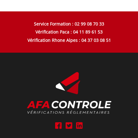
Service Formation : 02 99 08 70 33
Vérification Paca : 04 11 89 61 53
Vérification Rhone Alpes : 04 37 03 08 51
A
A
A
f
f
f
a
a
a