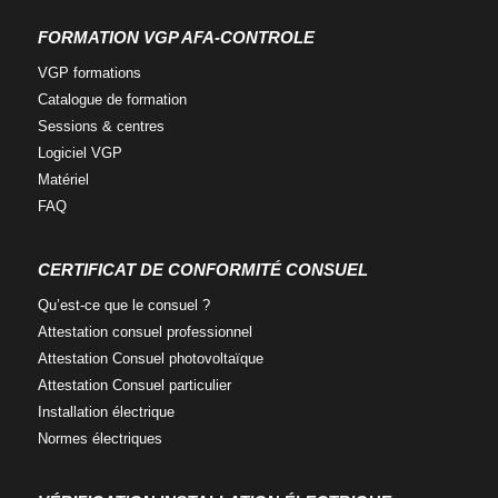
g
g
g
FORMATION VGP AFA-CONTROLE
r
r
r
o
o
o
VGP
formations
u
u
u
Catalogue
de formation
p
p
p
Sessions &
centres
R
R
R
Logiciel
VGP
S
S
S
Matériel
-
-
-
FAQ
f
t
l
a
w
i
c
i
n
CERTIFICAT DE CONFORMITÉ CONSUEL
e
t
k
Qu’est-ce que
le consuel ?
b
t
e
o
e
d
Attestation consuel
professionnel
o
r
i
Attestation Consuel
photovoltaïque
k
n
Attestation Consuel
particulier
Installation
électrique
Normes
électriques