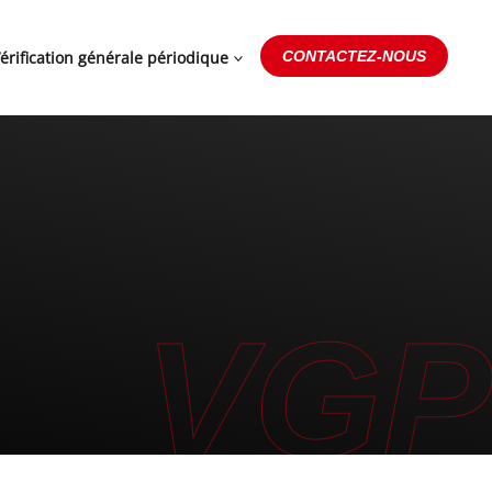
érification générale périodique
CONTACTEZ-NOUS
VGP