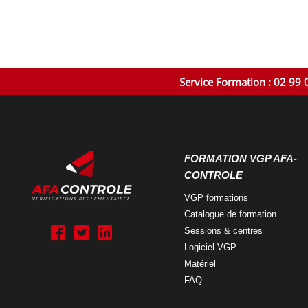
Service Formation : 02 99 
FORMATION VGP AFA-
CONTROLE
VGP
formations
Catalogue
de formation
A
A
A
Sessions &
centres
f
f
f
a
a
a
Logiciel
VGP
g
g
g
Matériel
r
r
r
FAQ
o
o
o