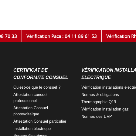
08 70 33
Vérification Paca : 04 11 89 61 53
Vérification R
CERTIFICAT DE
VÉRIFICATION INSTALL
CONFORMITÉ CONSUEL
ÉLECTRIQUE
Qu’est-ce que
le consuel ?
Vérification installations
électr
Attestation consuel
Normes
& obligations
professionnel
Thermographie
Q19
Attestation Consuel
Vérification
installation gaz
photovoltaïque
Normes
des ERP
Attestation Consuel
particulier
Installation
électrique
Normes
électriques