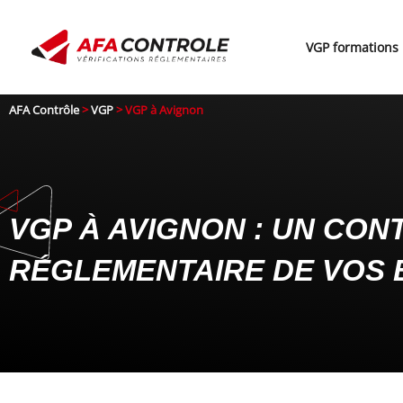
Aller
au
VGP formations
contenu
AFA Contrôle
>
VGP
>
VGP à Avignon
VGP À AVIGNON : UN CON
RÉGLEMENTAIRE DE VOS 