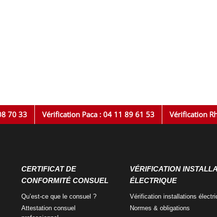
08 70 33
Vérification Paca : 04 11 89 61 53
Vérification R
CERTIFICAT DE
VÉRIFICATION INSTALL
CONFORMITÉ CONSUEL
ÉLECTRIQUE
Qu’est-ce que
le consuel ?
Vérification installations
électr
Attestation consuel
Normes
& obligations