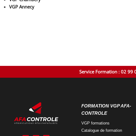
VGP Annecy
Service Formation : 02 99 
FORMATION VGP AFA-
CONTROLE
VGP
formations
Catalogue
de formation
A
A
A