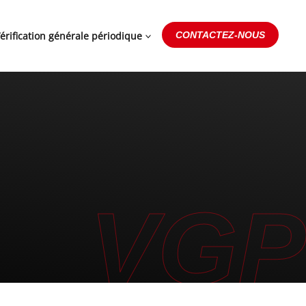
érification générale périodique
CONTACTEZ-NOUS
VGP