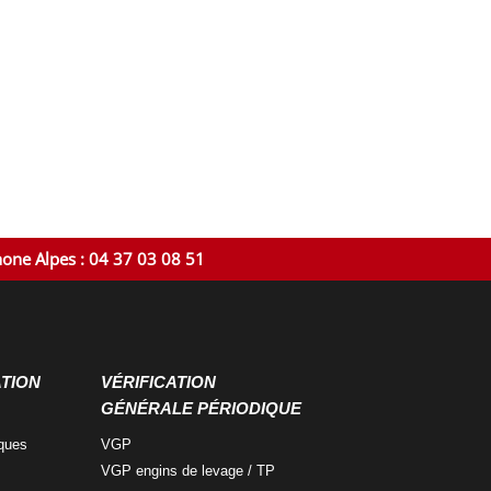
hone Alpes : 04 37 03 08 51
ATION
VÉRIFICATION
GÉNÉRALE PÉRIODIQUE
iques
VGP
VGP engins
de levage / TP