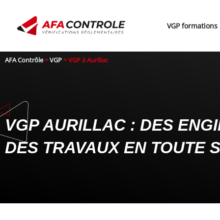
Aller
au
VGP formations
contenu
AFA Contrôle
>
VGP
>
VGP à Aurillac
VGP AURILLAC : DES ENG
DES TRAVAUX EN TOUTE 