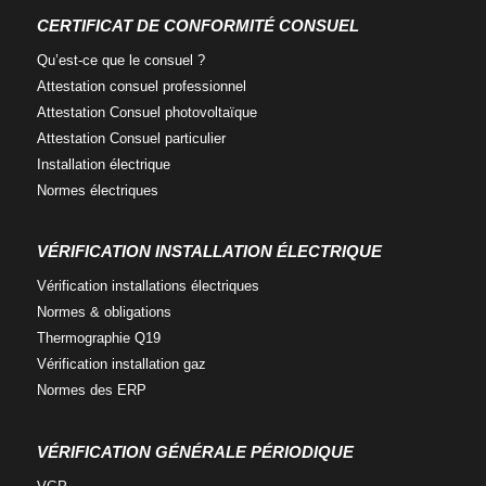
c
i
n
CERTIFICAT DE CONFORMITÉ CONSUEL
e
t
k
Qu’est-ce que
le consuel ?
b
t
e
o
e
d
Attestation consuel
professionnel
o
r
i
Attestation Consuel
photovoltaïque
k
n
Attestation Consuel
particulier
Installation
électrique
Normes
électriques
VÉRIFICATION INSTALLATION ÉLECTRIQUE
Vérification installations
électriques
Normes
& obligations
Thermographie
Q19
Vérification
installation gaz
Normes
des ERP
VÉRIFICATION GÉNÉRALE PÉRIODIQUE