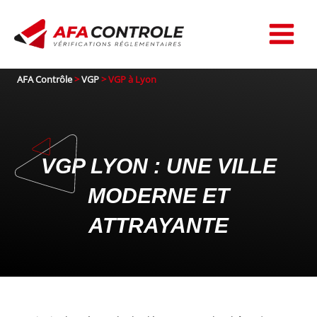
Aller
au
contenu
AFA Contrôle
>
VGP
>
VGP à Lyon
VGP LYON : UNE VILLE
MODERNE ET
ATTRAYANTE