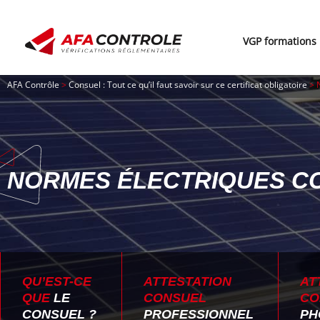
Aller
au
VGP formations
contenu
AFA Contrôle
>
Consuel : Tout ce qu’il faut savoir sur ce certificat obligatoire
>
NORMES ÉLECTRIQUES C
QU’EST-CE
ATTESTATION
AT
QUE
LE
CONSUEL
CO
CONSUEL ?
PROFESSIONNEL
PH