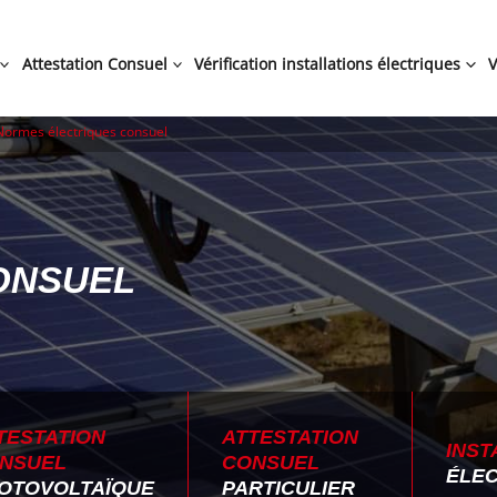
Attestation Consuel
Vérification installations électriques
V
Normes électriques consuel
ONSUEL
TESTATION
ATTESTATION
INST
NSUEL
CONSUEL
ÉLE
OTOVOLTAÏQUE
PARTICULIER