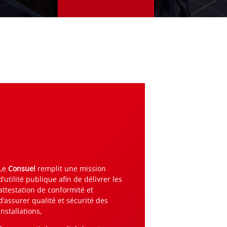
Le
Consuel
remplit une mission
d’utilité publique afin de délivrer les
attestation de conformité et
d’assurer qualité et sécurité des
installations,